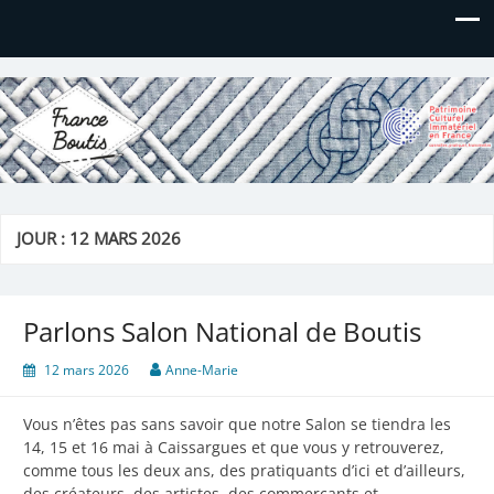
France Boutis
Le site de France Boutis
JOUR :
12 MARS 2026
Parlons Salon National de Boutis
12 mars 2026
Anne-Marie
Vous n’êtes pas sans savoir que notre Salon se tiendra les
14, 15 et 16 mai à Caissargues et que vous y retrouverez,
comme tous les deux ans, des pratiquants d’ici et d’ailleurs,
des créateurs, des artistes, des commerçants et…