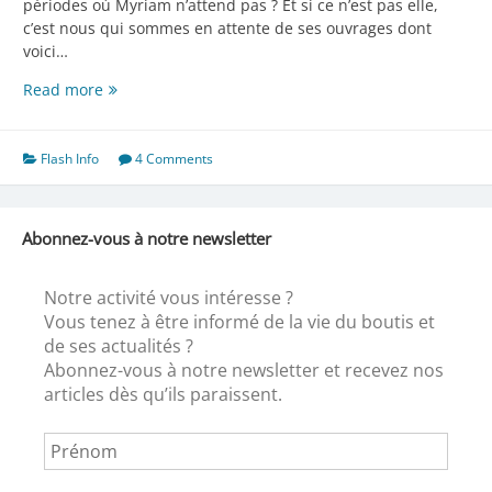
périodes où Myriam n’attend pas ? Et si ce n’est pas elle,
c’est nous qui sommes en attente de ses ouvrages dont
voici…
Myriam
Read more
nous
présente
son
Flash Info
4 Comments
nouveau
BB
Abonnez-vous à notre newsletter
Notre activité vous intéresse ?
Vous tenez à être informé de la vie du boutis et
de ses actualités ?
Abonnez-vous à notre newsletter et recevez nos
articles dès qu’ils paraissent.