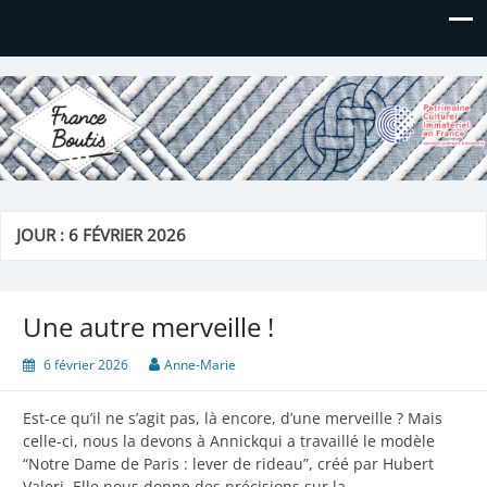
France Boutis
Le site de France Boutis
JOUR :
6 FÉVRIER 2026
Une autre merveille !
6 février 2026
Anne-Marie
Est-ce qu’il ne s’agit pas, là encore, d’une merveille ? Mais
celle-ci, nous la devons à Annickqui a travaillé le modèle
“Notre Dame de Paris : lever de rideau”, créé par Hubert
Valeri. Elle nous donne des précisions sur la…