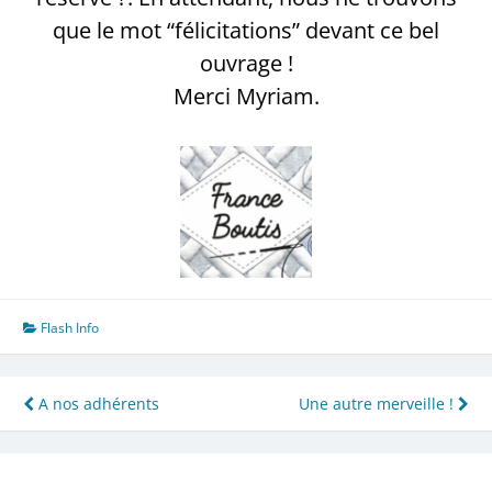
que le mot “félicitations” devant ce bel
ouvrage !
Merci Myriam.
Flash Info
Navigation
A nos adhérents
Une autre merveille !
de
l’article