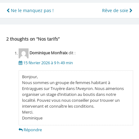
Navigation
Ne le manquez pas !
Rêve de soie
de
l’article
2 thoughts on “
Nos tarifs
”
Dominique Monfraix
dit :
15 février 2026 à 9 h 49 min
Bonjour,
Nous sommes un groupe de femmes habitant à
Entraygues sur Truyère dans l’Aveyron. Nous aimerions
organiser un stage d’initiation au boutis dans notre
localité. Pouvez vous nous conseiller pour trouver un
intervenant et connaître les conditions.
Merci.
Dominique
Répondre