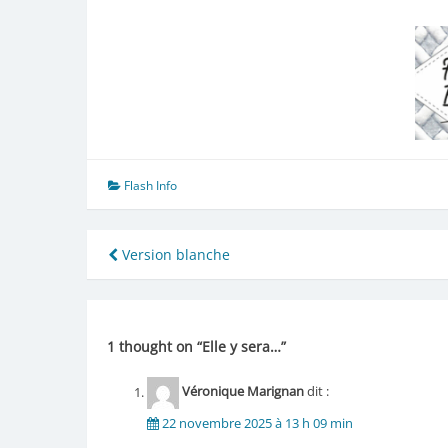
Flash Info
Navigation
Version blanche
de
l’article
1 thought on “
Elle y sera…
”
Véronique Marignan
dit :
22 novembre 2025 à 13 h 09 min