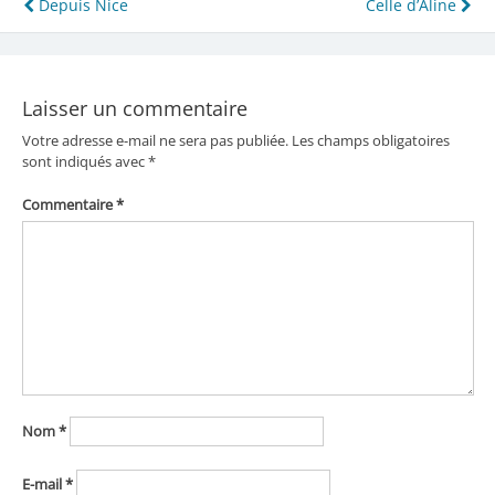
Navigation
Depuis Nice
Celle d’Aline
de
l’article
Laisser un commentaire
Votre adresse e-mail ne sera pas publiée.
Les champs obligatoires
sont indiqués avec
*
Commentaire
*
Nom
*
E-mail
*