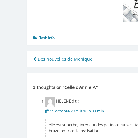
Flash Info
Navigation
Des nouvelles de Monique
de
l’article
3 thoughts on “
Celle d’Annie P.
”
HELENE
dit :
15 octobre 2025 à 10 h 33 min
elle est superbe,l’interieur des petits coeurs es
bravo pour cette realisation