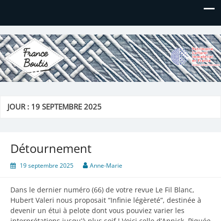
France Boutis
Le site de France Boutis
JOUR :
19 SEPTEMBRE 2025
Détournement
19 septembre 2025
Anne-Marie
Dans le dernier numéro (66) de votre revue Le Fil Blanc,
Hubert Valeri nous proposait “Infinie légèreté”, destinée à
devenir un étui à pelote dont vous pouviez varier les
interprétations jusqu’à plus soif ! Voici celle d’Annick. Piquée