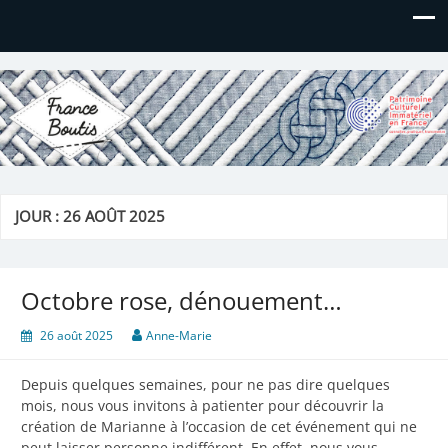
France Boutis
Le site de France Boutis
JOUR :
26 AOÛT 2025
Octobre rose, dénouement…
26 août 2025
Anne-Marie
Depuis quelques semaines, pour ne pas dire quelques
mois, nous vous invitons à patienter pour découvrir la
création de Marianne à l’occasion de cet événement qui ne
peut laisser personne indifférent. En effet, nous vous