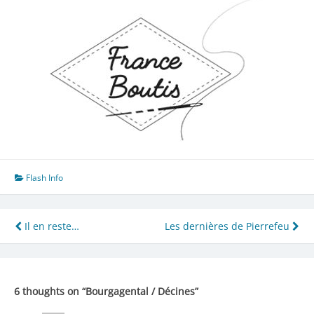
Flash Info
Navigation
Il en reste…
Les dernières de Pierrefeu
de
l’article
6 thoughts on “
Bourgagental / Décines
”