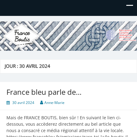
France Boutis
Le site de France Boutis
JOUR :
30 AVRIL 2024
France bleu parle de…
30 avril 2024
Anne-Marie
Mais de FRANCE BOUTIS, bien sûr ! En suivant le lien ci-
dessous, vous accèderez directement au bel article que
nous a consacré ce média régional attentif à la vie locale.
https://www.francebleu.fr/emissions/gare-toi-la/le-boutis-il-