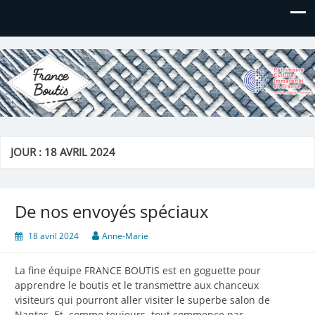
France Boutis
Le site de France Boutis
JOUR :
18 AVRIL 2024
De nos envoyés spéciaux
18 avril 2024
Anne-Marie
La fine équipe FRANCE BOUTIS est en goguette pour
apprendre le boutis et le transmettre aux chanceux
visiteurs qui pourront aller visiter le superbe salon de
Nantes. Et, comme toujours, tout commence par