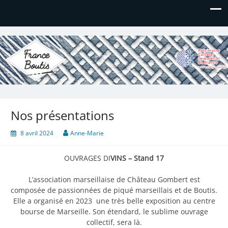
France Boutis
Le site de France Boutis
Nos présentations
8 avril 2024
Anne-Marie
OUVRAGES DI
VINS – Stand 17
L’association marseillaise de Château Gombert est
composée de passionnées de piqué marseillais et de Boutis.
Elle a organisé en 2023 une très belle exposition au centre
bourse de Marseille. Son étendard, le sublime ouvrage
collectif, sera là.