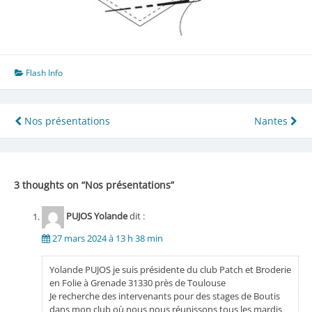
Flash Info
Navigation
Nos présentations
Nantes
de
l’article
3 thoughts on “
Nos présentations
”
PUJOS Yolande
dit :
27 mars 2024 à 13 h 38 min
Yolande PUJOS je suis présidente du club Patch et Broderie
en Folie à Grenade 31330 près de Toulouse
Je recherche des intervenants pour des stages de Boutis
dans mon club où nous nous réunissons tous les mardis