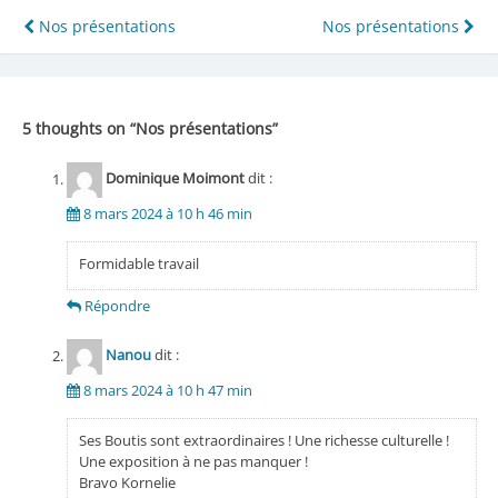
Navigation
Nos présentations
Nos présentations
de
l’article
5 thoughts on “
Nos présentations
”
Dominique Moimont
dit :
8 mars 2024 à 10 h 46 min
Formidable travail
Répondre
Nanou
dit :
8 mars 2024 à 10 h 47 min
Ses Boutis sont extraordinaires ! Une richesse culturelle !
Une exposition à ne pas manquer !
Bravo Kornelie