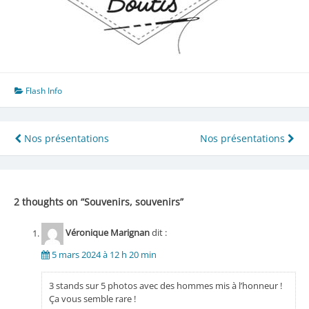
Flash Info
Navigation
Nos présentations
Nos présentations
de
l’article
2 thoughts on “
Souvenirs, souvenirs
”
Véronique Marignan
dit :
5 mars 2024 à 12 h 20 min
3 stands sur 5 photos avec des hommes mis à l’honneur !
Ça vous semble rare !