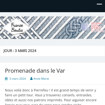
France Boutis
Le site de France Boutis
JOUR :
3 MARS 2024
Promenade dans le Var
3 mars 2024
Anne-Marie
Nous voilà donc à Pierrefeu ! Il est grand temps de venir y
faire un petit tour. Vous y trouverez conseils, entraides,
idées et aussi nos patrons imprimés. Pour aiguiser encore
l’envie que vous avez de venir nous rendre visite,…