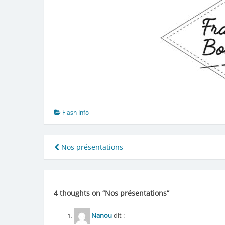
Flash Info
Navigation
Nos présentations
de
l’article
4 thoughts on “
Nos présentations
”
Nanou
dit :