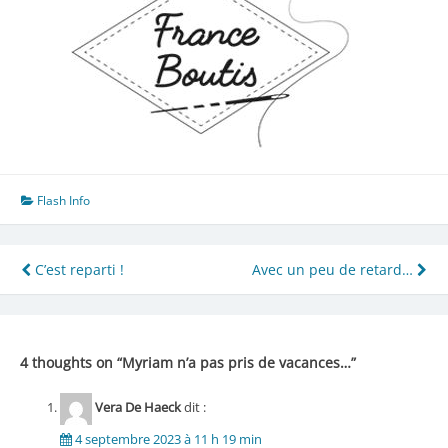
Flash Info
Navigation
C’est reparti !
Avec un peu de retard…
de
l’article
4 thoughts on “
Myriam n’a pas pris de vacances…
”
Vera De Haeck
dit :
4 septembre 2023 à 11 h 19 min