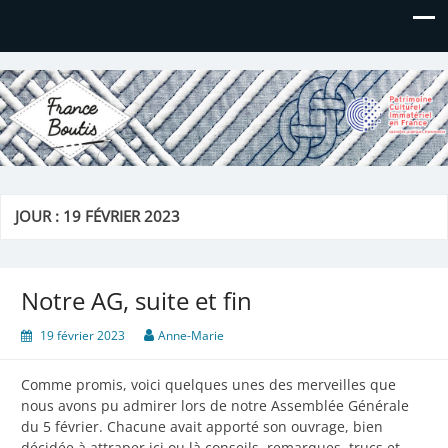
France Boutis
Le site de France Boutis
JOUR :
19 FÉVRIER 2023
Notre AG, suite et fin
19 février 2023
Anne-Marie
Comme promis, voici quelques unes des merveilles que
nous avons pu admirer lors de notre Assemblée Générale
du 5 février. Chacune avait apporté son ouvrage, bien
décidée à attraper ici ou là conseils, remarques, trucs et