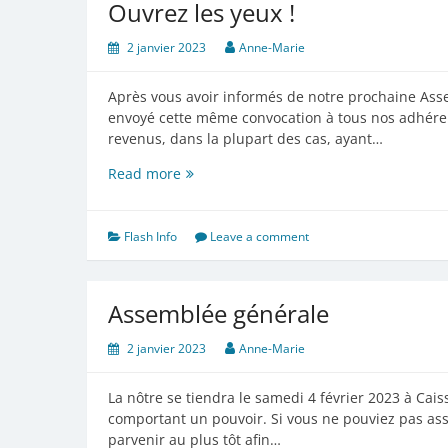
Ouvrez les yeux !
2 janvier 2023
Anne-Marie
Après vous avoir informés de notre prochaine Asse
envoyé cette même convocation à tous nos adhére
revenus, dans la plupart des cas, ayant…
Ouvrez
Read more
les
yeux
!
Flash Info
Leave a comment
Assemblée générale
2 janvier 2023
Anne-Marie
La nôtre se tiendra le samedi 4 février 2023 à Cai
comportant un pouvoir. Si vous ne pouviez pas assi
parvenir au plus tôt afin…