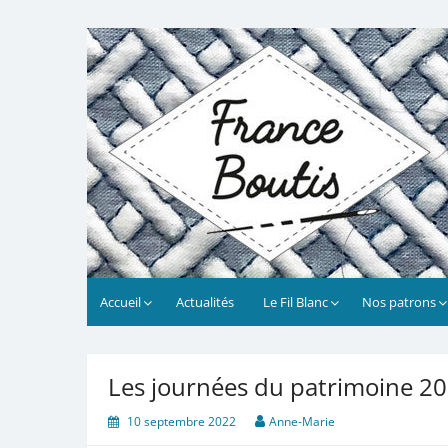
Skip
to
France Boutis
Le site de France Boutis
content
Accueil
Actualités
Le Fil Blanc
Nos patrons
Les journées du patrimoine 2
10 septembre 2022
Anne-Marie