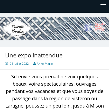
France Boutis
Le site de France Boutis
Une expo inattendue
24 juillet 2022
Anne-Marie
Si l’envie vous prenait de voir quelques
beaux, voire spectaculaires, ouvrages
pendant vos vacances et que vous soyez de
passage dans la région de Sisteron ou
Laragne, poussez un peu loin, jusqu’à Mison