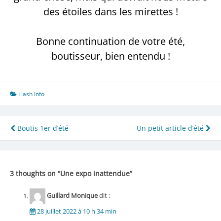
des étoiles dans les mirettes !
Bonne continuation de votre été,
boutisseur, bien entendu !
Flash Info
Navigation
Boutis 1er d’été
Un petit article d’été
de
l’article
3 thoughts on “
Une expo inattendue
”
Guillard Monique
dit :
28 juillet 2022 à 10 h 34 min