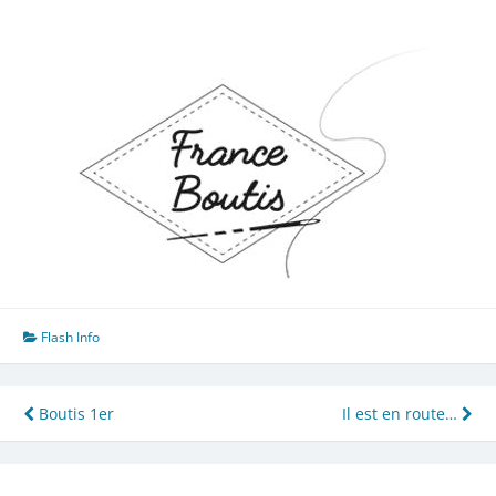
Flash Info
Navigation
Boutis 1er
Il est en route…
de
l’article