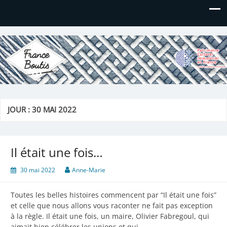
France Boutis
Le site de France Boutis
JOUR :
30 MAI 2022
Il était une fois…
30 mai 2022
Anne-Marie
Toutes les belles histoires commencent par “Il était une fois”
et celle que nous allons vous raconter ne fait pas exception
à la règle. Il était une fois, un maire, Olivier Fabregoul, qui
aimait bien célébrer les unions et qui…