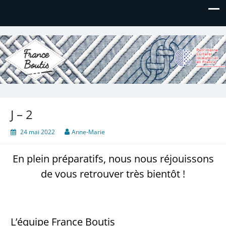
France Boutis
Le site de France Boutis
J – 2
24 mai 2022
Anne-Marie
En plein préparatifs, nous nous réjouissons
de vous retrouver très bientôt !
L’équipe France Boutis