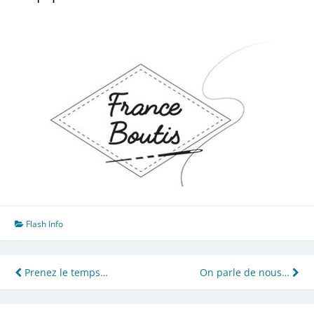
Flash Info
Navigation
Prenez le temps…
On parle de nous…
de