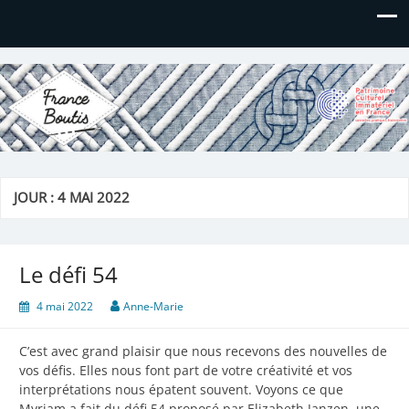
France Boutis
Le site de France Boutis
JOUR :
4 MAI 2022
Le défi 54
4 mai 2022
Anne-Marie
C’est avec grand plaisir que nous recevons des nouvelles de
vos défis. Elles nous font part de votre créativité et vos
interprétations nous épatent souvent. Voyons ce que
Myriam a fait du défi 54 proposé par Elizabeth Janzen, une