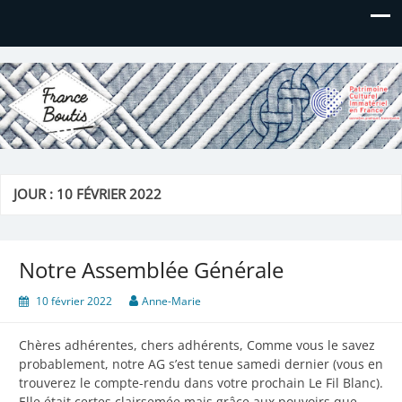
France Boutis
Le site de France Boutis
JOUR :
10 FÉVRIER 2022
Notre Assemblée Générale
10 février 2022
Anne-Marie
Chères adhérentes, chers adhérents, Comme vous le savez
probablement, notre AG s’est tenue samedi dernier (vous en
trouverez le compte-rendu dans votre prochain Le Fil Blanc).
Elle était certes clairsemée mais grâce aux pouvoirs que