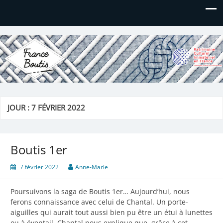
France Boutis
Le site de France Boutis
JOUR :
7 FÉVRIER 2022
Boutis 1er
7 février 2022
Anne-Marie
Poursuivons la saga de Boutis 1er… Aujourd’hui, nous
ferons connaissance avec celui de Chantal. Un porte-
aiguilles qui aurait tout aussi bien pu être un étui à lunettes
ou à éventail. Chantal nous explique que, grâce à cet