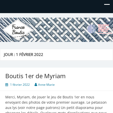
France Boutis
Le site de France Boutis
JOUR :
1 FÉVRIER 2022
Boutis 1er de Myriam
1 février 2022
Anne-Marie
Merci, Myriam, de jouer le jeu de Boutis 1er en nous
envoyant des photos de votre premier ouvrage. Le petasson
aux lys (voir notre page patrons) Un petit diaporama pour
observer les détails. Quelques mots d’explications que nous