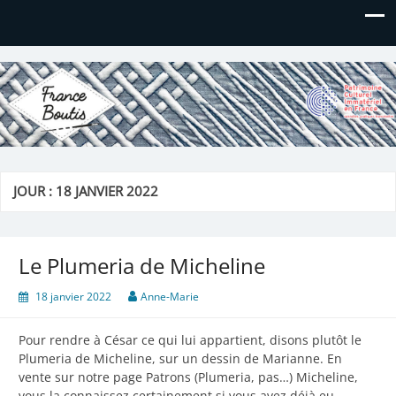
France Boutis
Le site de France Boutis
JOUR :
18 JANVIER 2022
Le Plumeria de Micheline
18 janvier 2022
Anne-Marie
Pour rendre à César ce qui lui appartient, disons plutôt le
Plumeria de Micheline, sur un dessin de Marianne. En
vente sur notre page Patrons (Plumeria, pas…) Micheline,
vous la connaissez certainement si vous avez déjà eu