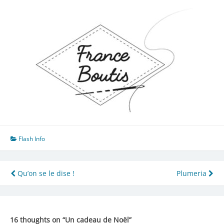
Flash Info
Navigation
Qu’on se le dise !
Plumeria
de
l’article
16 thoughts on “
Un cadeau de Noël
”