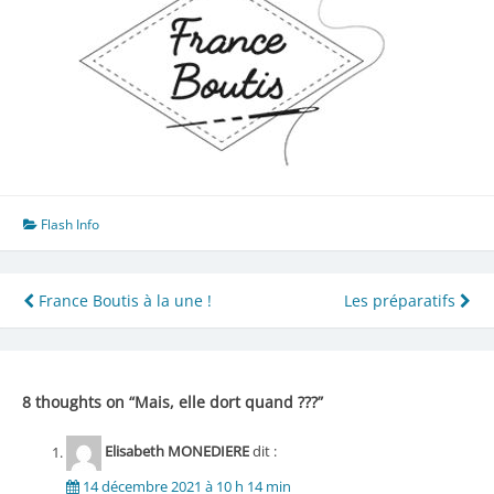
Flash Info
Navigation
France Boutis à la une !
Les préparatifs
de
l’article
8 thoughts on “
Mais, elle dort quand ???
”
Elisabeth MONEDIERE
dit :
14 décembre 2021 à 10 h 14 min