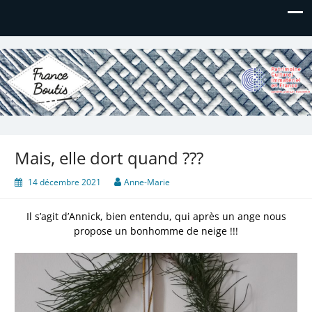
France Boutis
Le site de France Boutis
Mais, elle dort quand ???
14 décembre 2021
Anne-Marie
Il s’agit d’Annick, bien entendu, qui après un ange nous
propose un bonhomme de neige !!!