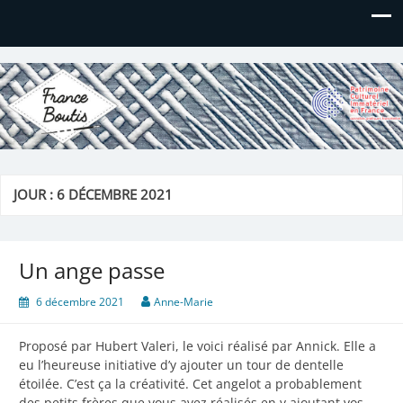
France Boutis
Le site de France Boutis
JOUR :
6 DÉCEMBRE 2021
Un ange passe
6 décembre 2021
Anne-Marie
Proposé par Hubert Valeri, le voici réalisé par Annick. Elle a
eu l’heureuse initiative d’y ajouter un tour de dentelle
étoilée. C’est ça la créativité. Cet angelot a probablement
des petits frères que vous avez réalisés en y ajoutant vos…