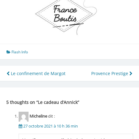
Flash Info
Navigation
Le confinement de Margot
Provence Prestige
de
l’article
5 thoughts on “
Le cadeau d’Annick
”
Micheline
dit :
27 octobre 2021 à 10 h 36 min