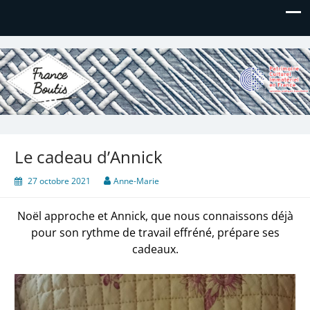
France Boutis
Le site de France Boutis
Le cadeau d’Annick
27 octobre 2021
Anne-Marie
Noël approche et Annick, que nous connaissons déjà
pour son rythme de travail effréné, prépare ses
cadeaux.