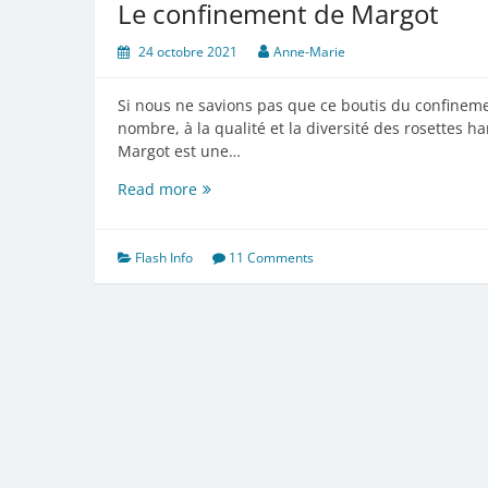
Le confinement de Margot
24 octobre 2021
Anne-Marie
Si nous ne savions pas que ce boutis du confineme
nombre, à la qualité et la diversité des rosettes h
Margot est une…
Le
Read more
confinement
de
Margot
Flash Info
11 Comments