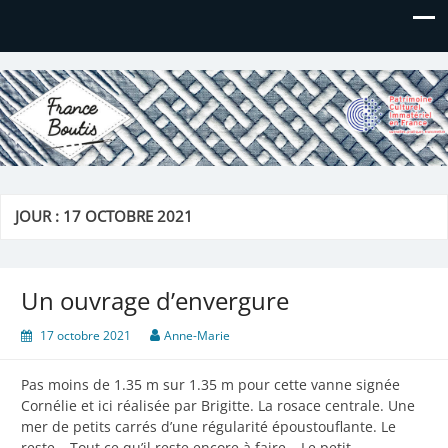
France Boutis
Le site de France Boutis
JOUR :
17 OCTOBRE 2021
Un ouvrage d’envergure
17 octobre 2021
Anne-Marie
Pas moins de 1.35 m sur 1.35 m pour cette vanne signée
Cornélie et ici réalisée par Brigitte. La rosace centrale. Une
mer de petits carrés d’une régularité époustouflante. Le
reste… Tout ce qu’il reste encore à faire… Le petit…