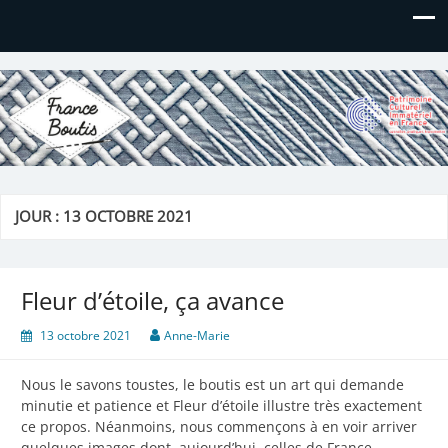
France Boutis
Le site de France Boutis
JOUR :
13 OCTOBRE 2021
Fleur d’étoile, ça avance
13 octobre 2021
Anne-Marie
Nous le savons toustes, le boutis est un art qui demande
minutie et patience et Fleur d’étoile illustre très exactement
ce propos. Néanmoins, nous commençons à en voir arriver
quelques images dont, aujourd’hui, celles de France.