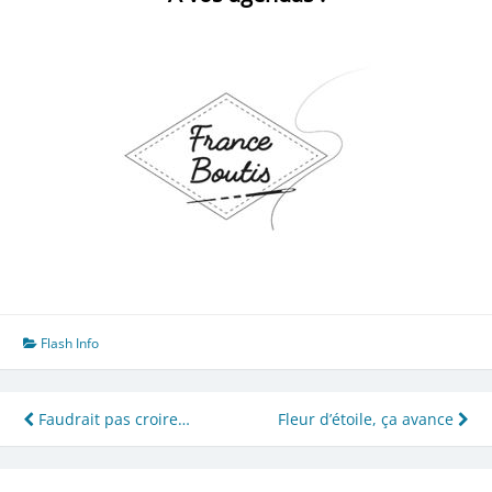
Flash Info
Navigation
Faudrait pas croire…
Fleur d’étoile, ça avance
de