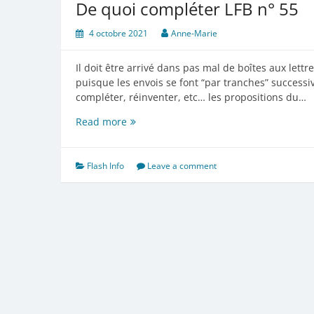
De quoi compléter LFB n° 55
4 octobre 2021
Anne-Marie
Il doit être arrivé dans pas mal de boîtes aux lettre
puisque les envois se font “par tranches” successi
compléter, réinventer, etc… les propositions du…
De
Read more
quoi
compléter
LFB
Flash Info
Leave a comment
n°
55