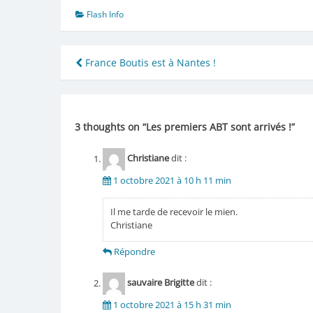
Flash Info
Navigation
France Boutis est à Nantes !
de
l’article
3 thoughts on “
Les premiers ABT sont arrivés !
”
Christiane
dit :
1 octobre 2021 à 10 h 11 min
Il me tarde de recevoir le mien.
Christiane
Répondre
sauvaire Brigitte
dit :
1 octobre 2021 à 15 h 31 min