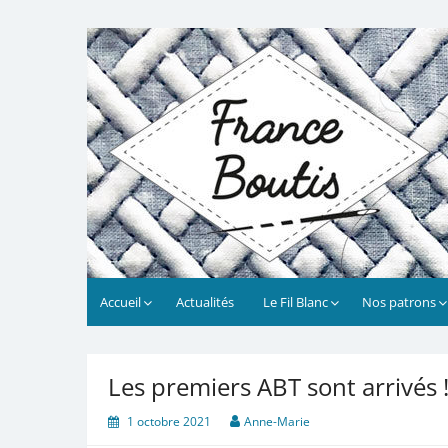
Skip
to
France Boutis
Le site de France Boutis
content
Accueil
Actualités
Le Fil Blanc
Nos patrons
Les premiers ABT sont arrivés 
1 octobre 2021
Anne-Marie