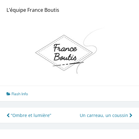
L’équipe France Boutis
Flash Info
Navigation
“Ombre et lumière”
Un carreau, un coussin
de
l’article