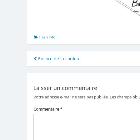
Flash Info
Navigation
Encore de la couleur
de
l’article
Laisser un commentaire
Votre adresse e-mail ne sera pas publiée.
Les champs obli
Commentaire
*