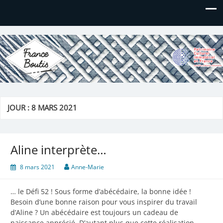
France Boutis
Le site de France Boutis
JOUR :
8 MARS 2021
Aline interprète…
8 mars 2021
Anne-Marie
… le Défi 52 ! Sous forme d’abécédaire, la bonne idée !
Besoin d’une bonne raison pour vous inspirer du travail
d’Aline ? Un abécédaire est toujours un cadeau de
naissance apprécié. D’autant plus que cette réalisation