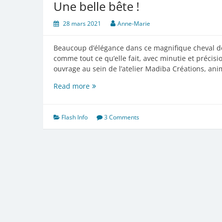
Une belle bête !
28 mars 2021
Anne-Marie
Beaucoup d’élégance dans ce magnifique cheval de
comme tout ce qu’elle fait, avec minutie et précis
ouvrage au sein de l’atelier Madiba Créations, an
Une
Read more
belle
bête
!
Flash Info
3 Comments